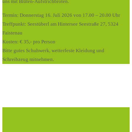
uns mit Blüten-Aufstrichbroten.
Termin: Donnerstag 16. Juli 2026 von 17.00 – 20.00 Uhr
Treffpunkt: Seestüberl am Hintersee Seestraße 27, 5324
Faistenau
Kosten: € 35,- pro Person
Bitte gutes Schuhwerk, wetterfeste Kleidung und
Schreibzeug mitnehmen.